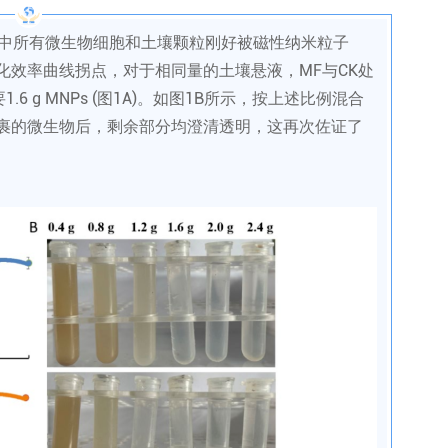
中所有微生物细胞和土壤颗粒刚好被磁性纳米粒子
化效率曲线拐点，对于相同量的土壤悬液，MF与CK处
1.6 g MNPs (图1A)。如图1B所示，按上述比例混合
包裹的微生物后，剩余部分均澄清透明，这再次佐证了