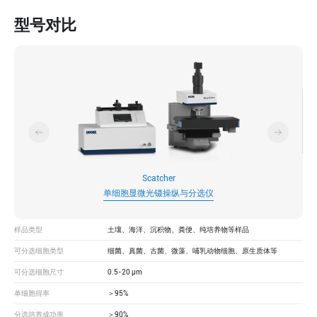
型号对比
Scatcher
单细胞显微光镊操纵与分选仪
培养物等样品
样品类型
土壤、海洋、沉积物、粪便、纯培养物等样品
土壤
动物细胞、原生质体等
可分选细胞类型
细菌、真菌、古菌、微藻、哺乳动物细胞、原生质体等
细菌
可分选细胞尺寸
0.5-20 μm
0.5-
单细胞得率
＞95%
＞95
分选培养成功率
＞90%
＞90