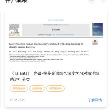
客户成果
S
《Talanta》| 光镊-拉曼光谱结合深度学习对海洋细
菌进行分类
环境微生物
光镊操纵
耐药菌快检
情
了解详情
2022.03.29