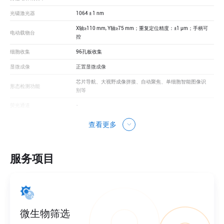
光镊激光器
1064 ± 1 nm
1064
重复定位精度：±1 μm；手柄可
X轴≥110 mm, Y轴≥75 mm；重复定位精度：±1 μm；手柄可
选配
电动载物台
控
细胞收集
96孔板收集
选配
显微成像
正置显微成像
-
动聚焦、单细胞智能图像识
芯片导航、大视野成像拼接、自动聚焦、单细胞智能图像识
形态检测功能
别等
y3、Cy5（波段可定制）
荧光通道
-
-
查看更多
服务项目
微生物筛选